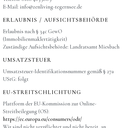
E-Mail: info@zenliving-tegernsee.de
ERLAUBNIS / AUFSICHTSBEHÖRDE
Erlaubnis nach § 34c GewO
(Immobilienmaklertätigkeit)
Zuständige Aufsichtsbehörde: Landratsamt Miesbach
UMSATZSTEUER
Umsatzsteuer-Identifikationsnummer gemäß § 27a
UStG: folgt
EU-STREITSCHLICHTUNG
Plattform der EU-Kommission zur Online-
Streitbeilegung (OS):
https://ec.europa.eu/consumers/odr/
Wir sind nicht verpflichtet und nicht bereit, an